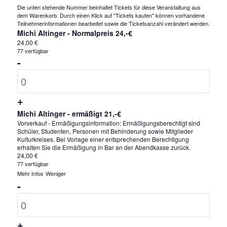
Die unten stehende Nummer beinhaltet Tickets für diese Veranstaltung aus
dem Warenkorb. Durch einen Klick auf "Tickets kaufen" können vorhandene
Teilnehmerinformationen bearbeitet sowie die Ticketsanzahl verändert werden.
Michi Altinger - Normalpreis 24,-€
24,00
€
77
verfügbar
Verringern
-
der
Anzahl
Ticketanzahl
Erhöhe
+
für
die
Michi Altinger - ermäßigt 21,-€
Michi
Vorverkauf - Ermäßigungsinformation: Ermäßigungsberechtigt sind
Ticketsanzahl
Schüler, Studenten, Personen mit Behinderung sowie Mitglieder
Altinger
Kulturkreises. Bei Vorlage einer entsprechenden Berechtigung
für
-
erhalten Sie die Ermäßigung in Bar an der Abendkasse zurück.
24,00
€
Michi
Normalpreis
77
verfügbar
Altinger
Öffne
Schließe
Mehr Infos
Weniger
24,-
die
die
Verringern
-
-
Ticketbeschreibung.
Ticketbeschreibung.
€
der
Anzahl
Normalpreis
Ticketanzahl
24,-
Erhöhe
+