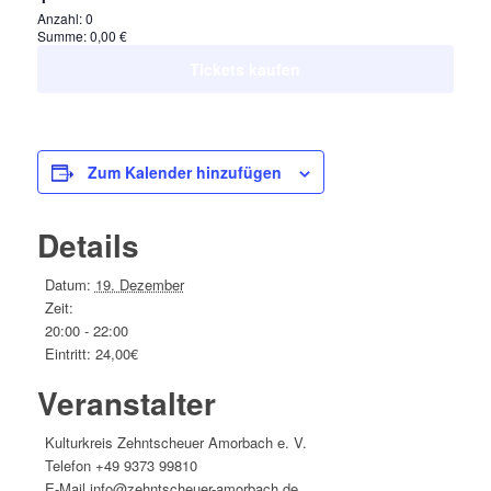
für
€
die
Anzahl:
0
Michi
Summe:
0,00
€
Ticketsanzahl
Altinger
Tickets kaufen
für
-
Michi
ermäßigt
Altinger
21,-
Zum Kalender hinzufügen
-
€
ermäßigt
Details
21,-
€
Datum:
19. Dezember
Zeit:
20:00 - 22:00
Eintritt:
24,00€
Veranstalter
Kulturkreis Zehntscheuer Amorbach e. V.
Telefon
+49 9373 99810
E-Mail
info@zehntscheuer-amorbach.de