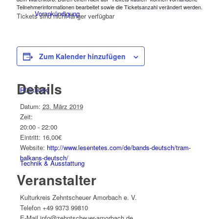
Teilnehmerinformationen bearbeitet sowie die Ticketsanzahl verändert werden.
Vorankündigung
Tickets sind nicht länger verfügbar
Zum Kalender hinzufügen
Details
Rückblick
Datum:
23. März 2019
Zeit:
20:00 - 22:00
Eintritt:
16,00€
Website:
http://www.lesentetes.com/de/bands-deutsch/tram-
balkans-deutsch/
Technik & Ausstattung
Veranstalter
Kulturkreis Zehntscheuer Amorbach e. V.
Telefon
+49 9373 99810
E-Mail
info@zehntscheuer-amorbach.de