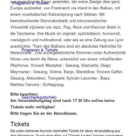
ausgewachsener Baum geworden, der seine Zweige über ganz
Programm & Tickets
Europa ausbreitet, von Frankreich via Irland in den Balkan, mit
einem musikalischen Katzensprung nach Sibirien. Mit
beeindruckender Stimmakrobatik und intrumentalischer
Virtuosität injizieren sie Jazz, Pop, Rock und Klezmer direkt in
die Tanzbeine. Ihre Musik ist originell, spitzbübisch, humorvoll,
nostalgisch und multinational, oder wie es eine Zeitung aus Lyon
ausdrückte: “Tram des Balkans sind ein absolutes Heilmittel für
Programm & Tickets
Melancholie”. Drei außergewöhnliche Stimmen voller Authentizität
führen uns durch die Reise, unterstützt von einem mitreißenden
Rhythmus. Vincent Westphal : Gesang, Klarinette; Diego
Meymarian : Gesang, Violine, Banjo, Mandoline; Vincent Gaffet :
Gesang, Akkordeon, Trompete; Sylvain Lacombe : Bass;
Mathieu Cervera : Schlagzeug.
Bitte beachten:
Geschenkgutschein
Am Veranstaltungstag sind nach 17.30 Uhr online keine
Tickets mehr verfügbar!
Bitte fragen Sie an der Abendkasse.
Tickets
Die unten stehende Nummer beinhaltet Tickets für diese Veranstaltung aus
dem Warenkorb. Durch einen Klick auf "Tickets kaufen" können vorhandene