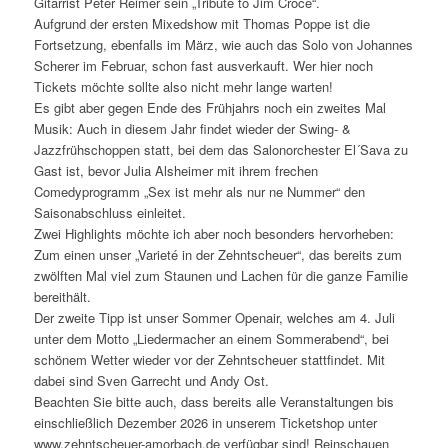
Gitarrist Peter Reimer sein „Tribute to Jim Croce“.
Aufgrund der ersten Mixedshow mit Thomas Poppe ist die
Fortsetzung, ebenfalls im März, wie auch das Solo von Johannes
Scherer im Februar, schon fast ausverkauft. Wer hier noch
Tickets möchte sollte also nicht mehr lange warten!
Es gibt aber gegen Ende des Frühjahrs noch ein zweites Mal
Musik: Auch in diesem Jahr findet wieder der Swing- &
Jazzfrühschoppen statt, bei dem das Salonorchester El´Sava zu
Gast ist, bevor Julia Alsheimer mit ihrem frechen
Comedyprogramm „Sex ist mehr als nur ne Nummer“ den
Saisonabschluss einleitet.
Zwei Highlights möchte ich aber noch besonders hervorheben:
Zum einen unser „Varieté in der Zehntscheuer“, das bereits zum
zwölften Mal viel zum Staunen und Lachen für die ganze Familie
bereithält.
Der zweite Tipp ist unser Sommer Openair, welches am 4. Juli
unter dem Motto „Liedermacher an einem Sommerabend“, bei
schönem Wetter wieder vor der Zehntscheuer stattfindet. Mit
dabei sind Sven Garrecht und Andy Ost.
Beachten Sie bitte auch, dass bereits alle Veranstaltungen bis
einschließlich Dezember 2026 in unserem Ticketshop unter
www.zehntscheuer-amorbach.de verfügbar sind! Reinschauen