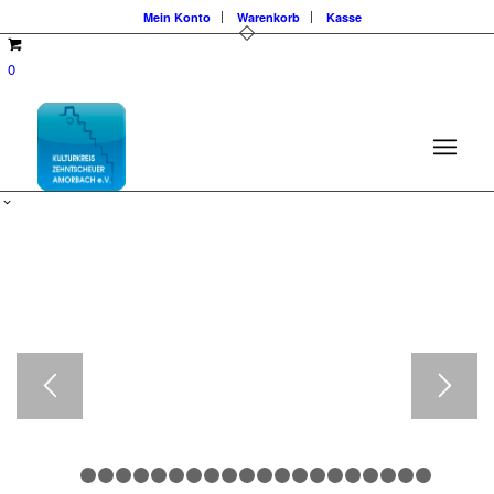
Mein Konto
Warenkorb
Kasse
LIEDERMACHER AN
0
EINEM
SOMMERABEND -
ANDY OST UND
SEVEN GARRECHT
Sven Garrecht © Salar Baygan
1
2
3
4
5
6
7
8
9
10
11
12
13
14
15
16
17
1