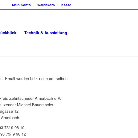
Mein Konto
Warenkorb
Kasse
ückblick
Technik & Ausstattung
en. Email werden i.d.r. noch am selben
rkreis Zehntscheuer Amorbach e.V.
rsitzender Michael Bauersachs
reigasse 12
 Amorbach
93 73/ 9 98 10
 93 73/ 9 98 12