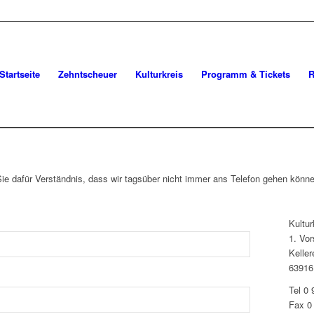
Startseite
Zehntscheuer
Kulturkreis
Programm & Tickets
R
Sie dafür Verständnis, dass wir tagsüber nicht immer ans Telefon gehen könn
Kultu
1. Vo
Kelle
63916
Tel 0 
Fax 0