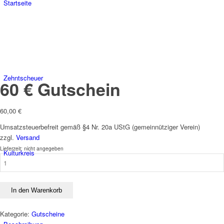
Startseite
Zehntscheuer
60 € Gutschein
60,00
€
Umsatzsteuerbefreit gemäß §4 Nr. 20a UStG (gemeinnütziger Verein)
zzgl.
Versand
Lieferzeit: nicht angegeben
Kulturkreis
60
€
Gutschein
Menge
In den Warenkorb
Kategorie:
Gutscheine