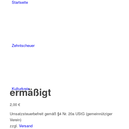
Startseite
Zehntscheuer
ermäßigt
Kulturkreis
2,00
€
Umsatzsteuerbefreit gemäß §4 Nr. 20a UStG (gemeinnütziger
Verein)
zzgl.
Versand