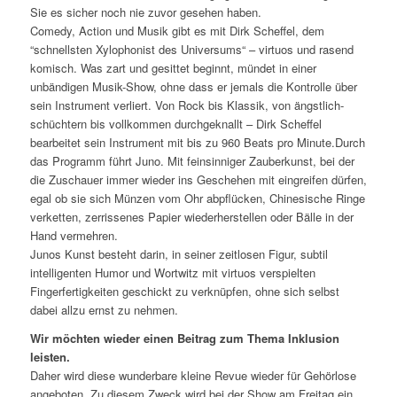
Sie es sicher noch nie zuvor gesehen haben.
Comedy, Action und Musik gibt es mit Dirk Scheffel, dem
“schnellsten Xylophonist des Universums“ – virtuos und rasend
komisch. Was zart und gesittet beginnt, mündet in einer
unbändigen Musik-Show, ohne dass er jemals die Kontrolle über
sein Instrument verliert. Von Rock bis Klassik, von ängstlich-
schüchtern bis vollkommen durchgeknallt – Dirk Scheffel
bearbeitet sein Instrument mit bis zu 960 Beats pro Minute.Durch
das Programm führt Juno. Mit feinsinniger Zauberkunst, bei der
die Zuschauer immer wieder ins Geschehen mit eingreifen dürfen,
egal ob sie sich Münzen vom Ohr abpflücken, Chinesische Ringe
verketten, zerrissenes Papier wiederherstellen oder Bälle in der
Hand vermehren.
Junos Kunst besteht darin, in seiner zeitlosen Figur, subtil
intelligenten Humor und Wortwitz mit virtuos verspielten
Fingerfertigkeiten geschickt zu verknüpfen, ohne sich selbst
dabei allzu ernst zu nehmen.
Wir möchten wieder einen Beitrag zum Thema Inklusion
leisten.
Daher wird diese wunderbare kleine Revue wieder für Gehörlose
angeboten. Zu diesem Zweck wird bei der Show am Freitag ein