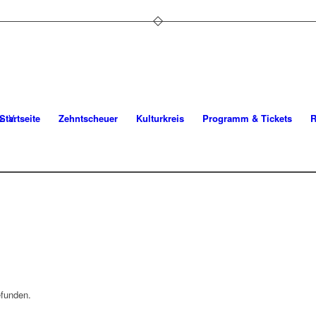
Startseite
Zehntscheuer
Kulturkreis
Programm & Tickets
R
efunden.