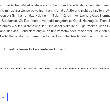
 schwedischen Möbelherstellers erworben. Ihre Freunde starten nun den Versuc
und mit spitzer Zunge bewaffnet, kann sich die Äußerung nicht verkneifen: „M
eben erzählt, kämpft das Publikum mit den Tränen – vor Lachen. Clajo Herrma
 Stöckchen. Ob Documenta, verhedderungsfähige Kabel, Holzregale, Technik
 ob etwas wirklich idiotensicher ist. Und dabei bleibt kein Auge trocken. Jean
kann sich das Elend nicht angucken und verschwindet immer mal, um einen Sc
klisch“ Verwandtschaft herum und erzählt skurrile Geschichten zum Stöffche.
 Uhr online keine Tickets mehr verfügbar!
für diese Veranstaltung aus dem Warenkorb. Durch einen Klick auf "Tickets kaufen" können 