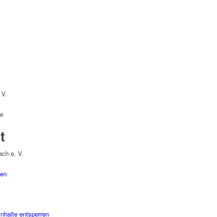
 V.
de
t
ch e. V.
gen
Inhalte entsperren