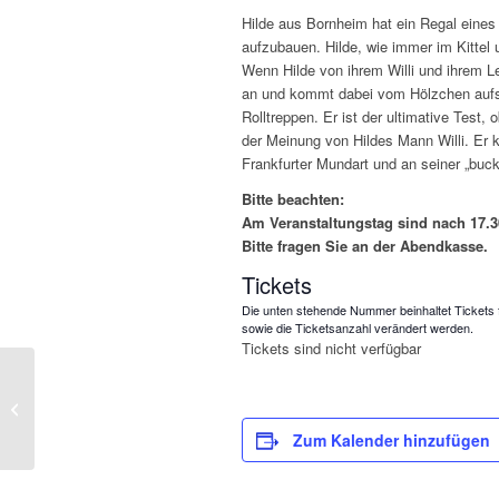
Hilde aus Bornheim hat ein Regal eines
aufzubauen. Hilde, wie immer im Kittel 
Wenn Hilde von ihrem Willi und ihrem L
an und kommt dabei vom Hölzchen aufs
Rolltreppen. Er ist der ultimative Test,
der Meinung von Hildes Mann Willi. Er 
Frankfurter Mundart und an seiner „buc
Bitte beachten:
Am Veranstaltungstag sind nach 17.30
Bitte fragen Sie an der Abendkasse.
Tickets
Die unten stehende Nummer beinhaltet Tickets 
sowie die Ticketsanzahl verändert werden.
Tickets sind nicht verfügbar
Nektarios Vlachopoulos
– „Niemand weiß, wie
man mich schreibt“
Zum Kalender hinzufügen