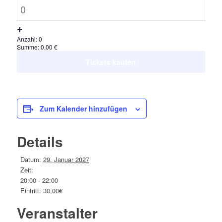
der
Anzahl
30,-
Ticketanzahl
€
Erhöhe
+
für
die
Anzahl:
0
Lisa
Summe:
0,00
€
Ticketsanzahl
Fitz,
Tickets kaufen
für
VVK
Lisa
ermäßigt:
Fitz,
27,-
Zum Kalender hinzufügen
VVK
€
ermäßigt:
Details
27,-
€
Datum:
29. Januar 2027
Zeit:
20:00 - 22:00
Eintritt:
30,00€
Veranstalter