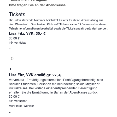
Bitte fragen Sie an der Abendkasse.
Tickets
Die unten stehende Nummer beinhaltet Tickets für diese Veranstaltung aus
dem Warenkorb. Durch einen Klick auf "Tickets kaufen" können vorhandene
Teilnehmerinformationen bearbeitet sowie die Ticketsanzahl verändert werden.
Lisa Fitz, VVK: 30,- €
30,00
€
154
verfügbar
Verringern
-
der
Anzahl
Ticketanzahl
Erhöhe
+
für
die
Lisa Fitz, VVK ermäßigt: 27,-€
Lisa
Vorverkauf - Ermäßigungsinformation: Ermäßigungsberechtigt sind
Ticketsanzahl
Schüler, Studenten, Personen mit Behinderung sowie Mitglieder
Fitz,
Kulturkreises. Bei Vorlage einer entsprechenden Berechtigung
für
VVK:
erhalten Sie die Ermäßigung in Bar an der Abendkasse zurück.
30,00
€
Lisa
30,-
154
verfügbar
Fitz,
Öffne
Schließe
Mehr Infos
Weniger
€
die
die
Verringern
-
VVK:
Ticketbeschreibung.
Ticketbeschreibung.