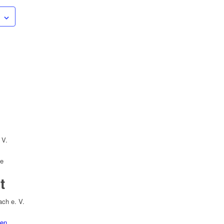
 V.
de
t
ch e. V.
gen