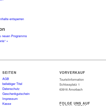
Inhalte entsperren
ion
es neuen Programms
bnis“
»
SEITEN
VORVERKAUF
AGB
Touristinformation
beliebiger Titel
Schlossplatz 1
Datenschutz
63916 Amorbach
Geschenkgutschein
Impressum
FOLGE UNS AUF
Kasse