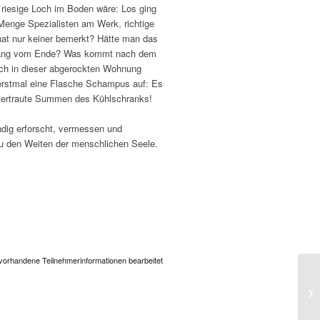
 riesige Loch im Boden wäre: Los ging
 Menge Spezialisten am Werk, richtige
hat nur keiner bemerkt? Hätte man das
 Anfang vom Ende? Was kommt nach dem
ich in dieser abgerockten Wohnung
 erstmal eine Flasche Schampus auf: Es
 vertraute Summen des Kühlschranks!
dig erforscht, vermessen und
u den Weiten der menschlichen Seele.
vorhandene Teilnehmerinformationen bearbeitet