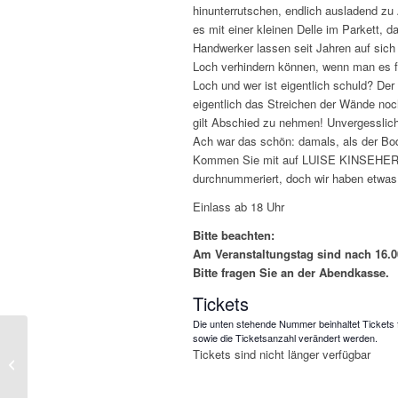
hinunterrutschen, endlich ausladend zu
es mit einer kleinen Delle im Parkett,
Handwerker lassen seit Jahren auf sic
Loch verhindern können, wenn man es f
Loch und wer ist eigentlich schuld? De
eigentlich das Streichen der Wände no
gilt Abschied zu nehmen! Unvergesslic
Ach war das schön: damals, als der Bo
Kommen Sie mit auf LUISE KINSEHERS ne
durchnummeriert, doch wir haben etwa
Einlass ab 18 Uhr
Bitte beachten:
Am Veranstaltungstag sind nach 16.00
Bitte fragen Sie an der Abendkasse.
Tickets
Die unten stehende Nummer beinhaltet Tickets 
sowie die Ticketsanzahl verändert werden.
Philipp Weber – P R E
Tickets sind nicht länger verfügbar
M I E R E des neuen
Programms