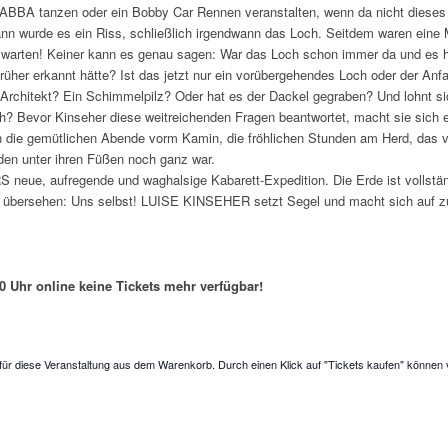
 ABBA tanzen oder ein Bobby Car Rennen veranstalten, wenn da nicht dieses
 dann wurde es ein Riss, schließlich irgendwann das Loch. Seitdem waren eine
h warten! Keiner kann es genau sagen: War das Loch schon immer da und es 
rüher erkannt hätte? Ist das jetzt nur ein vorübergehendes Loch oder der
r Architekt? Ein Schimmelpilz? Oder hat es der Dackel gegraben? Und lohnt s
ch? Bevor Kinseher diese weitreichenden Fragen beantwortet, macht sie sich
h die gemütlichen Abende vorm Kamin, die fröhlichen Stunden am Herd, das
den unter ihren Füßen noch ganz war.
ue, aufregende und waghalsige Kabarett-Expedition. Die Erde ist vollstän
s übersehen: Uns selbst! LUISE KINSEHER setzt Segel und macht sich auf z
 Uhr online keine Tickets mehr verfügbar!
für diese Veranstaltung aus dem Warenkorb. Durch einen Klick auf "Tickets kaufen" können 