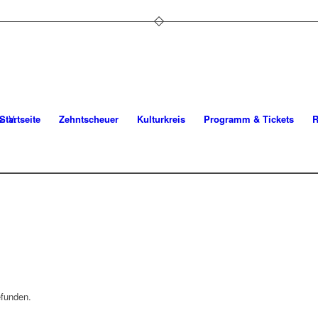
Startseite
Zehntscheuer
Kulturkreis
Programm & Tickets
R
efunden.