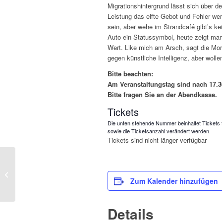
Migrationshintergrund lässt sich über 
Leistung das elfte Gebot und Fehler wer
sein, aber wehe im Strandcafé gibt’s ke
Auto ein Statussymbol, heute zeigt ma
Wert. Like mich am Arsch, sagt die Mor
gegen künstliche Intelligenz, aber wolle
Bitte beachten:
Am Veranstaltungstag sind nach 17.30
Bitte fragen Sie an der Abendkasse.
Tickets
Die unten stehende Nummer beinhaltet Tickets 
sowie die Ticketsanzahl verändert werden.
Tickets sind nicht länger verfügbar
Herbert & Schnipsi
„Best of: Zeitreise mit
Zum Kalender hinzufügen
Schlaglöchern“
Details