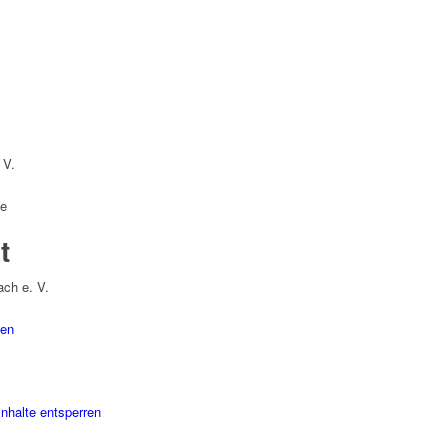
 V.
de
t
ch e. V.
gen
Inhalte entsperren