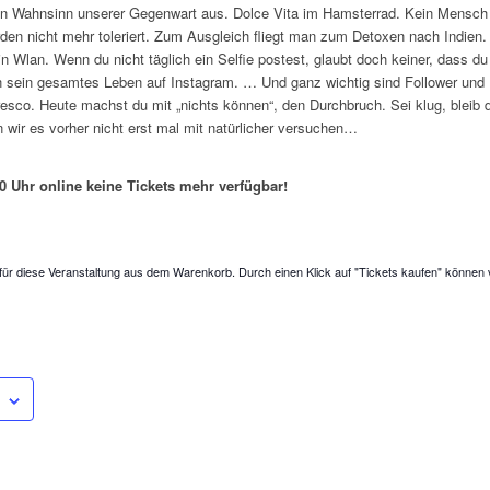
den Wahnsinn unserer Gegenwart aus. Dolce Vita im Hamsterrad. Kein Mensch h
den nicht mehr toleriert. Zum Ausgleich fliegt man zum Detoxen nach Indien. 
in Wlan. Wenn du nicht täglich ein Selfie postest, glaubt doch keiner, dass d
n sein gesamtes Leben auf Instagram. … Und ganz wichtig sind Follower und
esco. Heute machst du mit „nichts können“, den Durchbruch. Sei klug, bleib d
n wir es vorher nicht erst mal mit natürlicher versuchen…
 Uhr online keine Tickets mehr verfügbar!
für diese Veranstaltung aus dem Warenkorb. Durch einen Klick auf "Tickets kaufen" können 