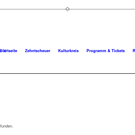
Startseite
Zehntscheuer
Kulturkreis
Programm & Tickets
R
efunden.